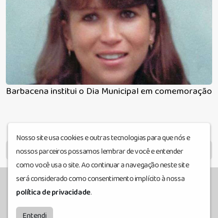
Barbacena institui o Dia Municipal em comemoração à 
Nosso site usa cookies e outras tecnologias para que nós e
MENU
nossos parceiros possamos lembrar de você e entender
como você usa o site. Ao continuar a navegação neste site
será considerado como consentimento implícito à nossa
política de privacidade
.
Barrosomix
© Todos os direitos reservados.
by
BRASCAST
Entendi