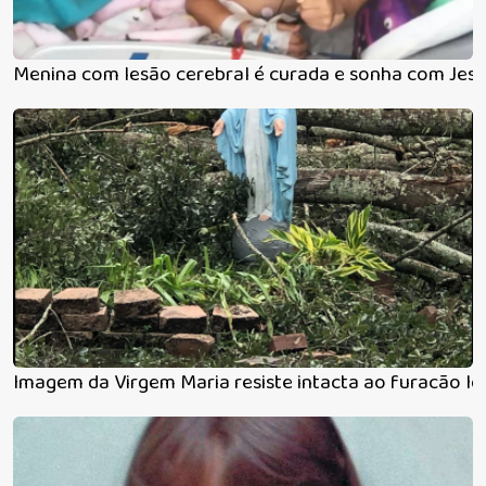
Menina com lesão cerebral é curada e sonha com Jes
Imagem da Virgem Maria resiste intacta ao furacão Id