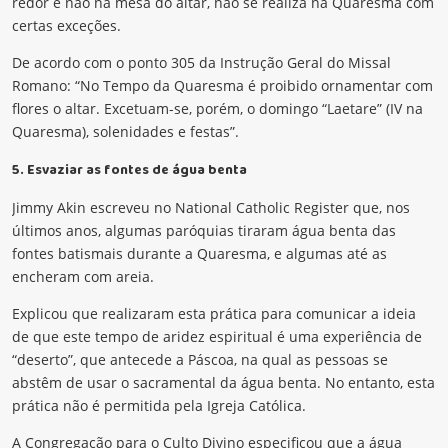
redor e não na mesa do altar, não se realiza na Quaresma com
certas exceções.
De acordo com o ponto 305 da Instrução Geral do Missal
Romano: “No Tempo da Quaresma é proibido ornamentar com
flores o altar. Excetuam-se, porém, o domingo “Laetare” (IV na
Quaresma), solenidades e festas”.
5. Esvaziar as fontes de água benta
Jimmy Akin escreveu no National Catholic Register que, nos
últimos anos, algumas paróquias tiraram água benta das
fontes batismais durante a Quaresma, e algumas até as
encheram com areia.
Explicou que realizaram esta prática para comunicar a ideia
de que este tempo de aridez espiritual é uma experiência de
“deserto”, que antecede a Páscoa, na qual as pessoas se
abstêm de usar o sacramental da água benta. No entanto, esta
prática não é permitida pela Igreja Católica.
A Congregação para o Culto Divino especificou que a água