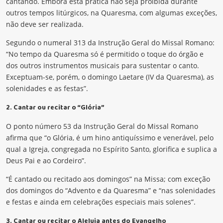
cantando. Embora esta prática não seja proibida durante
outros tempos litúrgicos, na Quaresma, com algumas exceções,
não deve ser realizada.
Segundo o numeral 313 da Instrução Geral do Missal Romano:
“No tempo da Quaresma só é permitido o toque do órgão e
dos outros instrumentos musicais para sustentar o canto.
Exceptuam-se, porém, o domingo Laetare (IV da Quaresma), as
solenidades e as festas”.
2. Cantar ou recitar o “Glória”
O ponto número 53 da Instrução Geral do Missal Romano
afirma que “o Glória, é um hino antiquíssimo e venerável, pelo
qual a Igreja, congregada no Espírito Santo, glorifica e suplica a
Deus Pai e ao Cordeiro”.
“É cantado ou recitado aos domingos” na Missa; com exceção
dos domingos do “Advento e da Quaresma” e “nas solenidades
e festas e ainda em celebrações especiais mais solenes”.
3. Cantar ou recitar o Aleluia antes do Evangelho