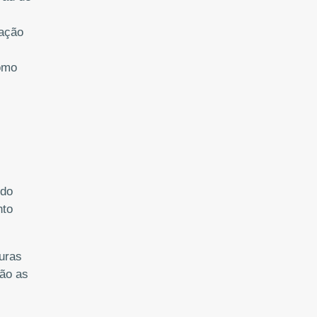
oação
como
 do
nto
turas
não as