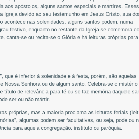
da aos apóstolos, alguns santos especiais e mártires. Esses
da Igreja devido ao seu testemunho em Jesus Cristo, sua d
mo acontece nas solenidades, alguns santos podem, numa
grau festivo, enquanto no restante da Igreja se comemora 
 canta-se ou recita-se o Glória e há leituras próprias para
que é inferior à solenidade e à festa, porém, são aquelas
e Nossa Senhora ou de algum santo. Celebra-se o mistério
e título de relevância para fé ou se faz memória daquele sa
de ser ou não mártir.
s próprias, mas a maioria proclama as leituras feriais (lei
rias”, algumas podem ser facultativas, ou seja, pode ou 
ncia para aquela congregação, instituto ou paróquia.