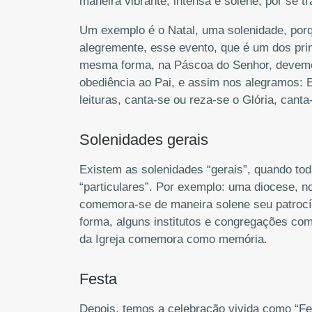
maneira vibrante, intensa e solene, por se 
Um exemplo é o Natal, uma solenidade, po
alegremente, esse evento, que é um dos pri
mesma forma, na Páscoa do Senhor, devemo
obediência ao Pai, e assim nos alegramos: 
leituras, canta-se ou reza-se o Glória, cant
Solenidades gerais
Existem as solenidades “gerais”, quando tod
“particulares”. Por exemplo: uma diocese, 
comemora-se de maneira solene seu patrocí
forma, alguns institutos e congregações co
da Igreja comemora como memória.
Festa
Depois, temos a celebração vivida como “Fe