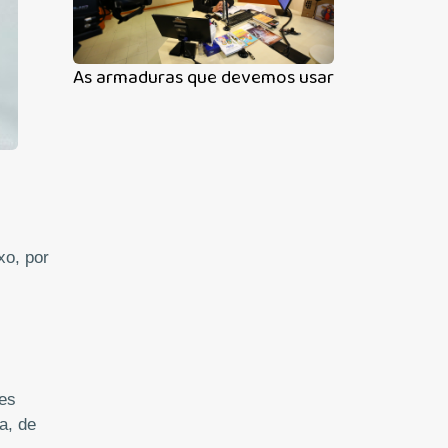
As armaduras que devemos usar contra as ten
xo, por
es
a, de