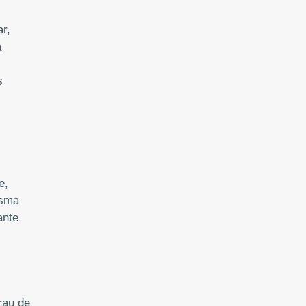
r,
a
s
e,
esma
ante
rau de