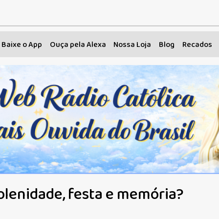
Baixe o App
Ouça pela Alexa
Nossa Loja
Blog
Recados
solenidade, festa e memória?