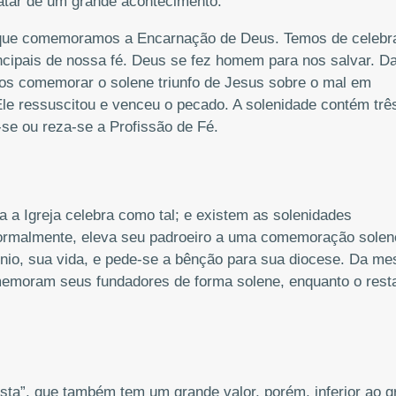
tratar de um grande acontecimento.
rque comemoramos a Encarnação de Deus. Temos de celebra
ncipais de nossa fé. Deus se fez homem para nos salvar. D
s comemorar o solene triunfo de Jesus sobre o mal em
Ele ressuscitou e venceu o pecado. A solenidade contém trê
a-se ou reza-se a Profissão de Fé.
a a Igreja celebra como tal; e existem as solenidades
normalmente, eleva seu padroeiro a uma comemoração solen
nio, sua vida, e pede-se a bênção para sua diocese. Da m
memoram seus fundadores de forma solene, enquanto o rest
sta”, que também tem um grande valor, porém, inferior ao g